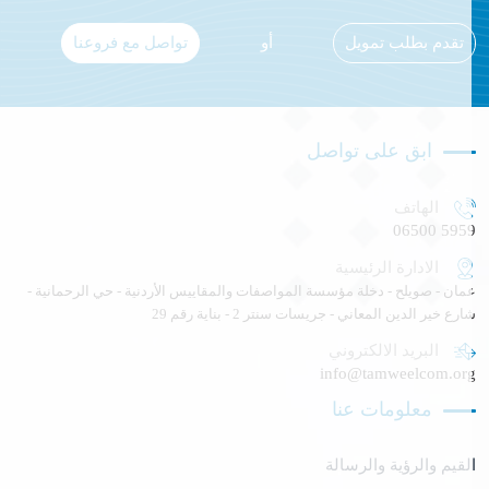
تقدم بطلب تمويل
أو
تواصل مع فروعنا
ابق على تواصل
الهاتف
06500 595
الادارة الرئيسية
مان - صويلح - دخلة مؤسسة المواصفات والمقاييس الأردنية - حي الرحمانية -
ارع خير الدين المعاني - جريسات سنتر 2 - بناية رقم 29
البريد الالكتروني
info@tamweelcom.or
معلومات عنا
لقيم والرؤية والرسالة