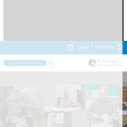
الرئيسية
عن تمويلكم
تأثيرنا
محطة المعرفة
الاخبار
فروعنا
اتصل بنا
تمويلات الأفراد
تمويلات الأعمال
تمويلكم الرقمي
الخدمات غير المالية
حلول تأمينية
English
06500 5959
بوابة الخدمات الالكترونية
قصص النجاح