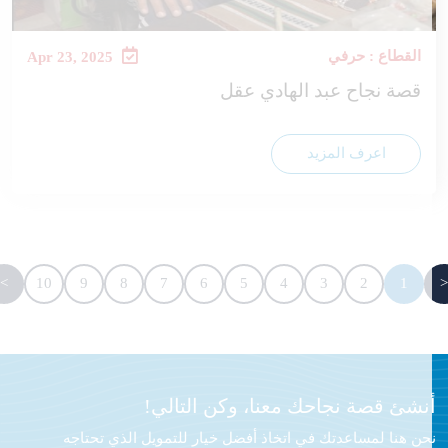
القطاع : حرفي
Apr 23, 2025
قصة نجاح عبد الهادي عقل
اعرف المزيد
>
10
9
8
7
6
5
4
3
2
1
نشئ قصة نجاحك معنا، وكن التالي!
حن هنا لمساعدتك في اتخاذ أفضل خيار للتمويل الذي تحتاجه